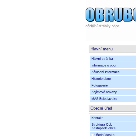
Hlavní menu
Hlavní stránka
Informace o obci
Základní informace
Historie obce
Fotogalerie
Zajímavé odkazy
MAS Boleslavsko
Obecní úřad
Kontakt
Struktura OÚ,
Zastupitelé obce
Úřední deska