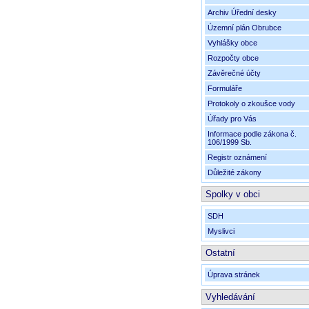
Archiv Úřední desky
Územní plán Obrubce
Vyhlášky obce
Rozpočty obce
Závěrečné účty
Formuláře
Protokoly o zkoušce vody
Úřady pro Vás
Informace podle zákona č.
106/1999 Sb.
Registr oznámení
Důležité zákony
Spolky v obci
SDH
Myslivci
Ostatní
Úprava stránek
Vyhledávání